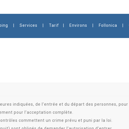
ping
Services
Tarif
Environs
Follonica
 heures indiquées, de l’entrée et du départ des personnes, pour 
glement pour l’acceptation complète.
contrôles commettent un crime prévu et puni par la loi.
nuit) sont obligés de demander l’autorisation d’entrer.