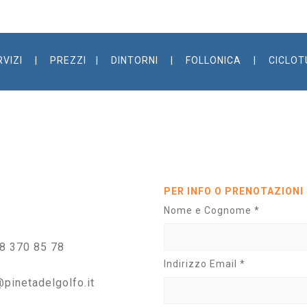
RVIZI
PREZZI
DINTORNI
FOLLONICA
CICLOT
PER INFO O PRENOTAZIONI
Nome e Cognome *
8 370 85 78
Indirizzo Email *
@pinetadelgolfo.it