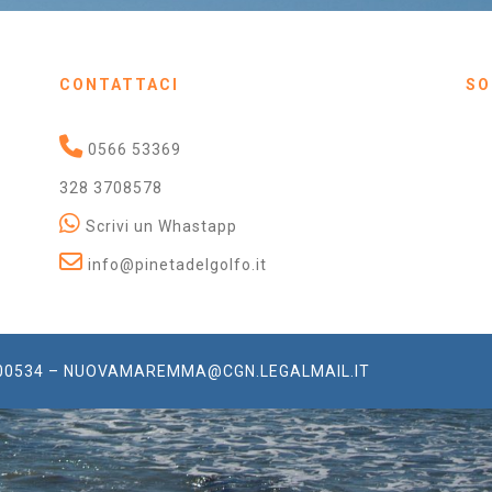
CONTATTACI
SO
0566 53369
328 3708578
Scrivi un Whastapp
info@pinetadelgolfo.it
2000534 – NUOVAMAREMMA@CGN.LEGALMAIL.IT