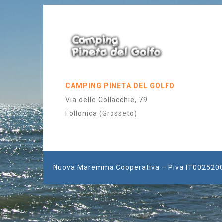
CAMPING PINETA DEL GOLFO
Via delle Collacchie, 79
Follonica (Grosseto)
Nuova Maremma Cooperativa – Piva IT0025