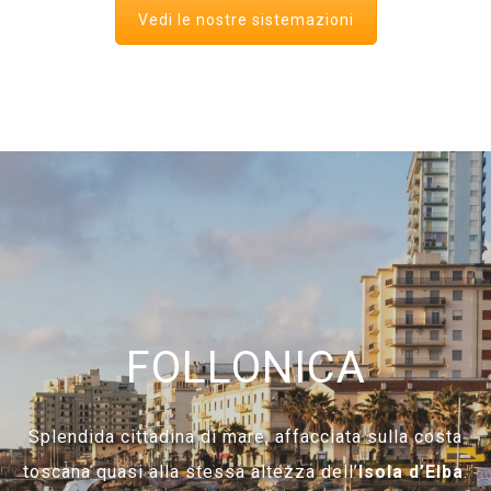
Vedi le nostre sistemazioni
FOLLONICA
Splendida cittadina di mare, affacciata sulla costa
toscana quasi alla stessa altezza dell’
Isola d’Elba
.