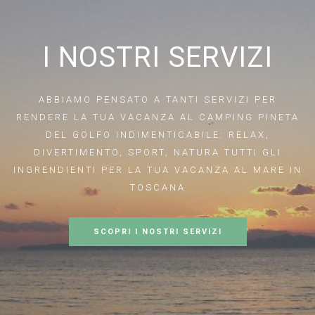
I NOSTRI SERVIZI
ABBIAMO PENSATO A TANTI SERVIZI PER
RENDERE LA TUA VACANZA AL CAMPING PINETA
DEL GOLFO INDIMENTICABILE: RELAX,
DIVERTIMENTO, SPORT, NATURA TUTTI GLI
INGRENDIENTI PER LA TUA VACANZA AL MARE IN
TOSCANA
SCOPRI I NOSTRI SERVIZI