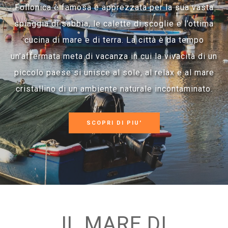
Follonica è famosa e apprezzata per la sua vasta
spiaggia di sabbia, le calette di scoglie e l’ottima
cucina di mare e di terra. La città è da tempo
un’affermata meta di vacanza in cui la vivacità di un
piccolo paese si unisce al sole, al relax e al mare
cristallino di un ambiente naturale incontaminato.
SCOPRI DI PIU'
IL MARE DI